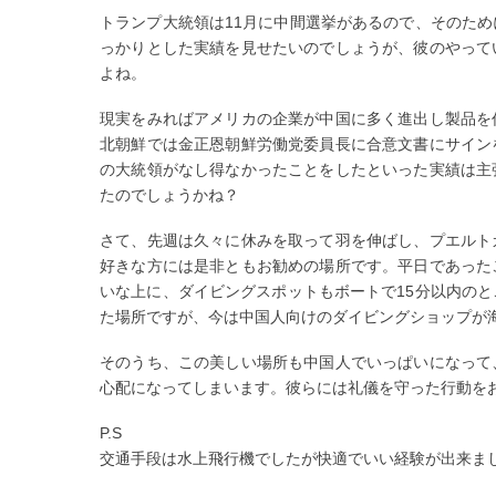
トランプ大統領は11月に中間選挙があるので、そのた
っかりとした実績を見せたいのでしょうが、彼のやって
よね。
現実をみればアメリカの企業が中国に多く進出し製品を
北朝鮮では金正恩朝鮮労働党委員長に合意文書にサイン
の大統領がなし得なかったことをしたといった実績は主
たのでしょうかね？
さて、先週は久々に休みを取って羽を伸ばし、プエルト
好きな方には是非ともお勧めの場所です。平日であった
いな上に、ダイビングスポットもボートで15分以内の
た場所ですが、今は中国人向けのダイビングショップが
そのうち、この美しい場所も中国人でいっぱいになって
心配になってしまいます。彼らには礼儀を守った行動を
P.S
交通手段は水上飛行機でしたが快適でいい経験が出来ま