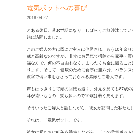
電気ポットへの喜び
2018.04.27
とある休日、昔お世話になり、しばらくご無沙汰してい
緒に訪問しました。
このご婦人の方は既にご主人は他界され、もう10年余り
歳と高齢なのですが、非常にお元気で掃除から家事・買
福な方で、何の不自由もなく、まったくお金に困ること
ります。そして、健康のために食事は腹八分、バランス
教室で習い事をなさっておられる素敵なご老人です。
声もはっきりして頭の回転も速く、外見を見ても87歳
耳が遠いももの、髪も多いので10歳は若く見えます。
そういったご婦人と話しながら、彼女が訪問した私たち
それは、「電気ポット」です。
彼女は私たちに紅茶を準備しながら、「この電気ポット